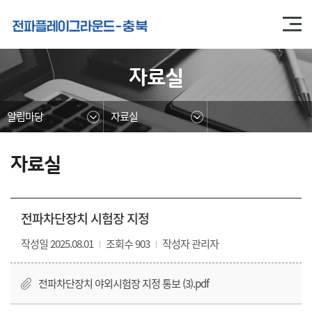
본문영역 바로가기
메인메뉴 바로가기
하단링크 바로가기
자료실
알림마당
자료실
자료실
전파차단장치 시험장 지정
작성일 2025.08.01
조회수 903
작성자 관리자
전파차단장치 야외시험장 지정 통보 (3).pdf