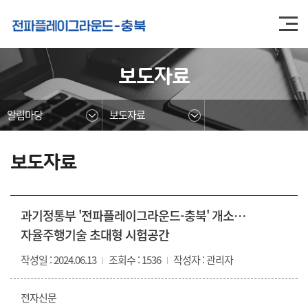
본문영역 바로가기
메인메뉴 바로가기
하단링크 바로가기
보도자료
알림마당
보도자료
보도자료
과기정통부 '전파플레이그라운드-충북' 개소…
자율주행기술 초대형 시험공간
작성일 : 2024.06.13
조회수 : 1536
작성자 : 관리자
전자신문