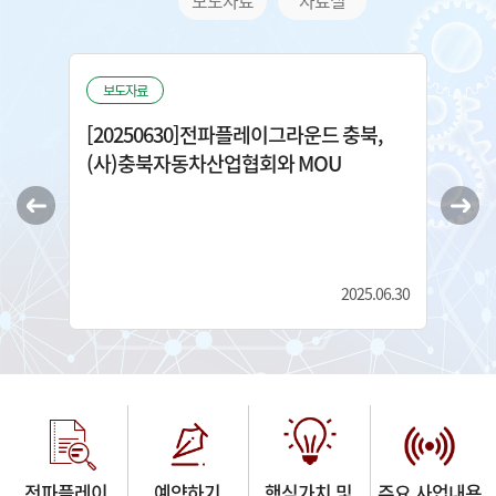
보도자료
자료실
보도자료
공
그라운
[20250630]전파플레이그라운드 충북, 
예약
파융
(사)충북자동차산업협회와 MOU
인)
.11.28
2025.06.30
전파플레이
예약하기
핵심가치 및
주요 사업내용